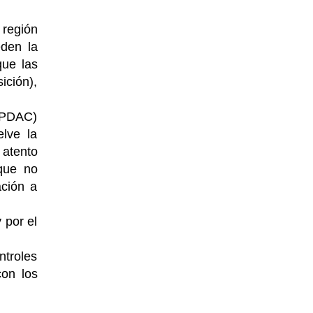
 región
eden la
ue las
ición),
 (PDAC)
elve la
 atento
 que no
ación a
 por el
ntroles
con los