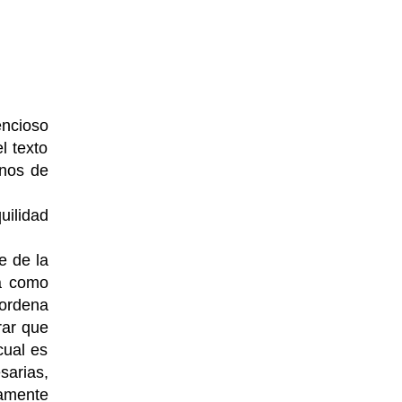
ncioso
l texto
inos de
uilidad
e de la
ta como
 ordena
rar que
cual es
sarias,
tamente