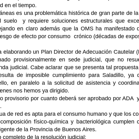
d en el tiempo.
neas es una problemática histórica de gran parte de la
 suelo y requiere soluciones estructurales que exc
dejando en claro además que la OMS ha manifestado q
iesgo de efecto por consumo crónico (décadas de expos
ra elaborando un Plan Director de Adecuación Cautelar
ado provisionalmente en sede judicial, que no resu
da judicial. Cabe aclarar que se presenta tal propuesta
sulta de imposible cumplimiento para Saladillo, ya
lo, en paralelo a la solicitud de asistencia y coordin
enes nos hemos ya dirigido.
o provisorio por cuanto deberá ser aprobado por ADA y
.
gua de red es apta para el consumo humano y que los co
 composición físico-química y bacteriológica cumplen 
igente de la Provincia de Buenos Aires.
o completo de la resolución judicial: