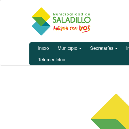
Ir
Municipalidad
al
de Saladillo
contenido
principal
Inicio
Municipio
Secretarías
I
Telemedicina
Contenido
principal