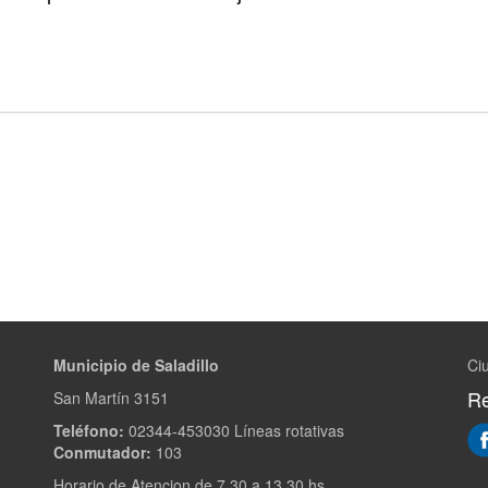
Municipio de Saladillo
Ciu
Re
San Martín 3151
Teléfono:
02344-453030 Líneas rotativas
Conmutador:
103
Horario de Atencion de 7.30 a 13.30 hs.