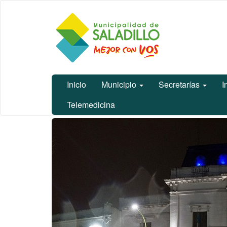
Ir
Municipalidad
al
de Saladillo
contenido
principal
Inicio
Municipio
Secretarías
I
Telemedicina
Contenido
principal