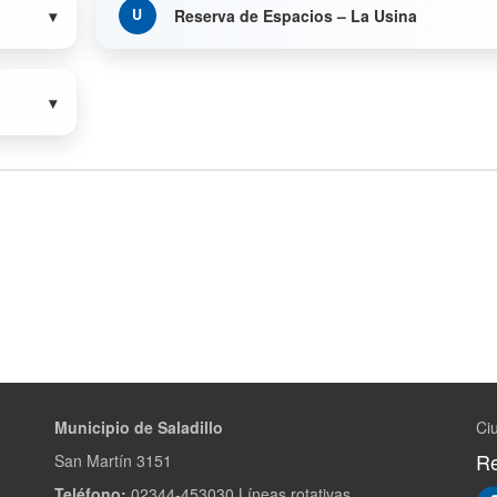
Reserva de Espacios – La Usina
Municipio de Saladillo
Ciu
Re
San Martín 3151
Teléfono:
02344-453030 Líneas rotativas