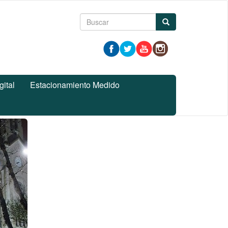
Formulario
Buscar
de
búsqueda
gital
Estacionamiento Medido