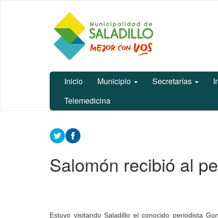
Ir
Municipalidad
al
de Saladillo
contenido
principal
Inicio
Municipio
Secretarías
I
Telemedicina
Contenido
principal
Salomón recibió al pe
Estuvo visitando Saladillo el conocido periodista 