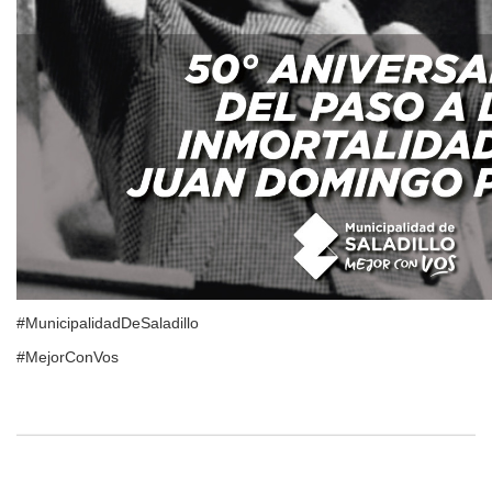
#MunicipalidadDeSaladillo
#MejorConVos