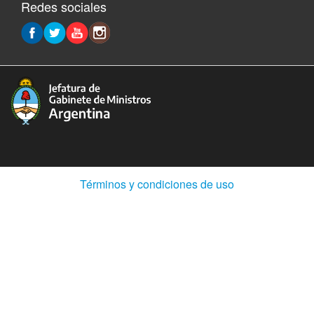
Redes sociales
(Abre
Términos y condiciones de uso
en
ventana
nueva)