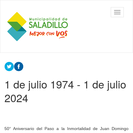
Ir
al
Municipalidad
Mostrar/
contenido
de Saladillo
barra
principal
de
navegac
Contenido
principal
1 de julio 1974 - 1 de julio
2024
50° Aniversario del Paso a la Inmortalidad de Juan Domingo