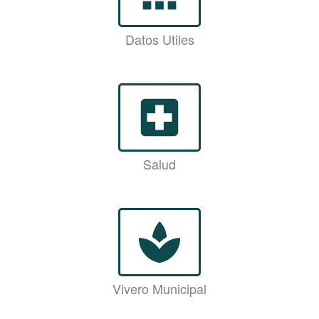
Datos Utiles
local_hospital
Salud
spa
Vivero Municipal