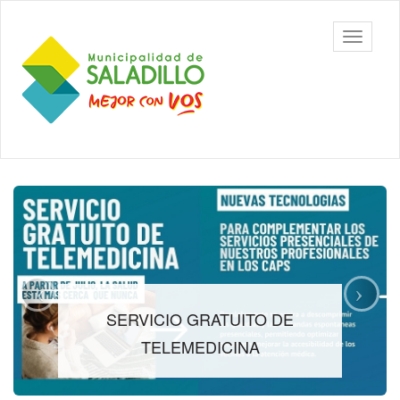
Ir
al
Municipalidad
Mostrar/
contenido
de Saladillo
barra
principal
de
navegac
Contenido
principal
SERVICIO GRATUITO DE
TELEMEDICINA