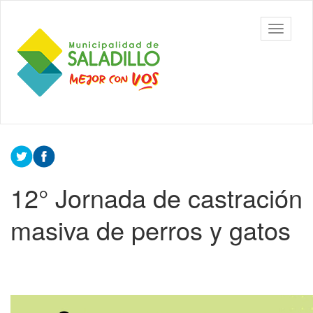
Ir
al
Municipalidad
Mostrar/
contenido
de Saladillo
barra
principal
de
navegac
Contenido
principal
12° Jornada de castración
masiva de perros y gatos