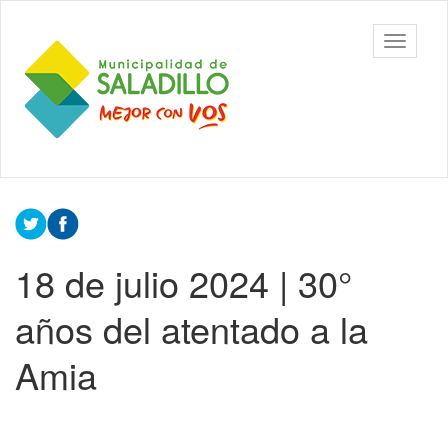
Ir
al
Municipalidad
Mostrar/
contenido
de Saladillo
barra
principal
de
navegac
Contenido
principal
18 de julio 2024 | 30°
años del atentado a la
Amia