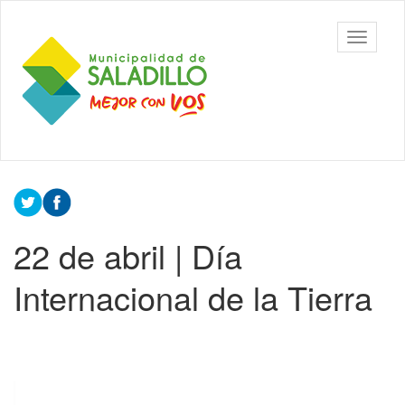
Ir
al
Municipalidad
Mostrar/
contenido
de Saladillo
barra
principal
de
navegac
Contenido
principal
22 de abril | Día
Internacional de la Tierra