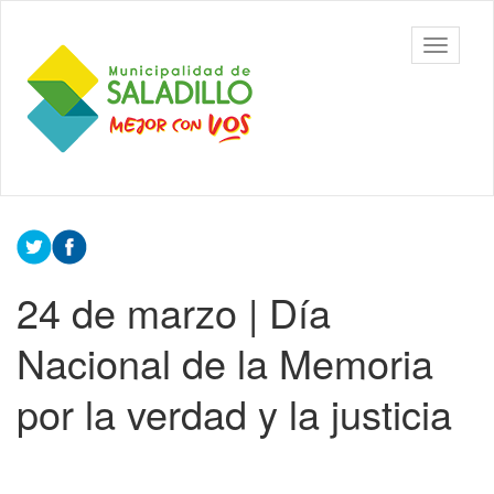
Ir
al
Municipalidad
Mostrar/
contenido
de Saladillo
barra
principal
de
navegac
Contenido
principal
24 de marzo | Día
Nacional de la Memoria
por la verdad y la justicia