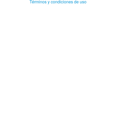
(Abre
Términos y condiciones de uso
en
ventana
nueva)