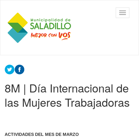
Ir
al
Municipalidad
Mostrar/
contenido
de Saladillo
barra
principal
de
navegac
Contenido
principal
8M | Día Internacional de
las Mujeres Trabajadoras
ACTIVIDADES DEL MES DE MARZO