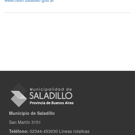
www.cedh.saladillo.gob.ar
Municipio de Saladillo
San Martín 3151
Teléfono:
02344-453030 Líneas rotativas