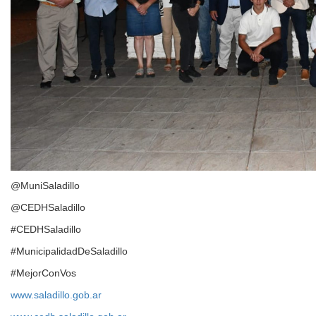
@MuniSaladillo
@CEDHSaladillo
#CEDHSaladillo
#MunicipalidadDeSaladillo
#MejorConVos
www.saladillo.gob.ar