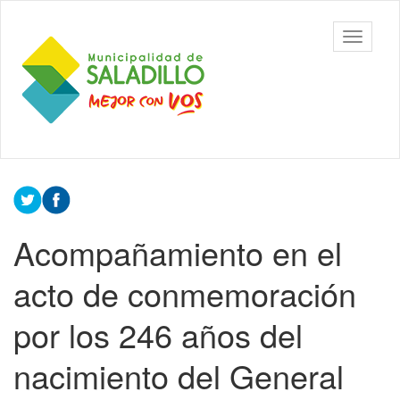
Ir
al
Municipalidad
Mostrar/
contenido
de Saladillo
barra
principal
de
navegac
Contenido
principal
Acompañamiento en el
acto de conmemoración
por los 246 años del
nacimiento del General