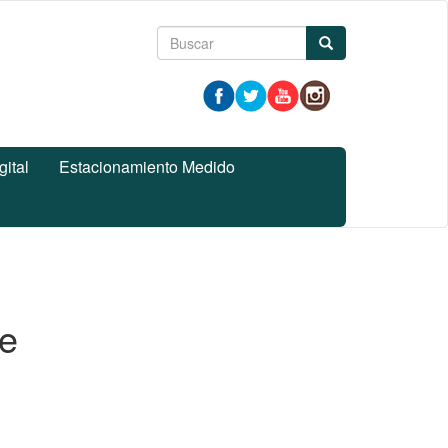
Formulario
Buscar
de
búsqueda
gital
Estacionamiento Medido
de