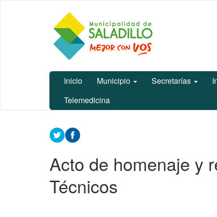
Ir
Municipalidad
al
de Saladillo
contenido
principal
Inicio
Municipio
Secretarías
I
Telemedicina
Contenido
principal
Acto de homenaje y r
Técnicos