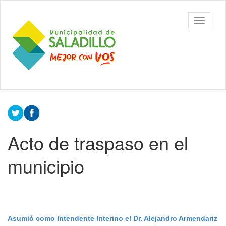
Ir
al
Municipalidad
Mostrar/
contenido
de Saladillo
barra
principal
de
navegac
Contenido
principal
Acto de traspaso en el
municipio
Asumió como Intendente Interino el Dr. Alejandro Armendariz