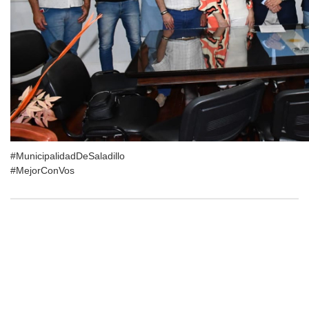
#MunicipalidadDeSaladillo
#MejorConVos