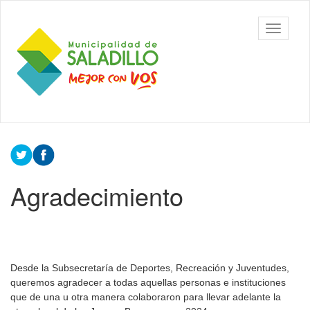
Ir
al
Municipalidad
Mostrar/
contenido
de Saladillo
barra
principal
de
navegac
Contenido
principal
Agradecimiento
Desde la Subsecretaría de Deportes, Recreación y Juventudes,
queremos agradecer a todas aquellas personas e instituciones
que de una u otra manera colaboraron para llevar adelante la