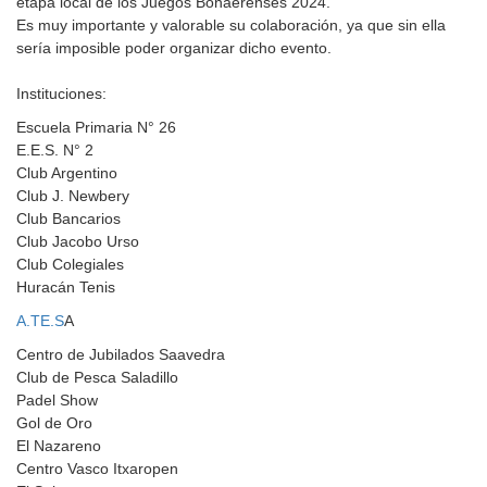
etapa local de los Juegos Bonaerenses 2024.
Es muy importante y valorable su colaboración, ya que sin ella
sería imposible poder organizar dicho evento.
Instituciones:
Escuela Primaria N° 26
E.E.S. N° 2
Club Argentino
Club J. Newbery
Club Bancarios
Club Jacobo Urso
Club Colegiales
Huracán Tenis
A.TE.S
A
Centro de Jubilados Saavedra
Club de Pesca Saladillo
Padel Show
Gol de Oro
El Nazareno
Centro Vasco Itxaropen