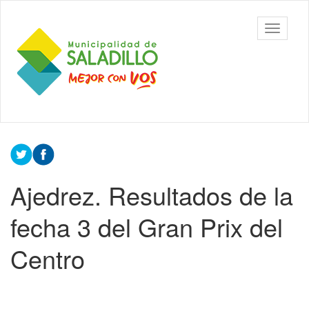
Ir
al
Municipalidad
Mostrar/
contenido
de Saladillo
barra
principal
de
navegac
Contenido
principal
Ajedrez. Resultados de la
fecha 3 del Gran Prix del
Centro