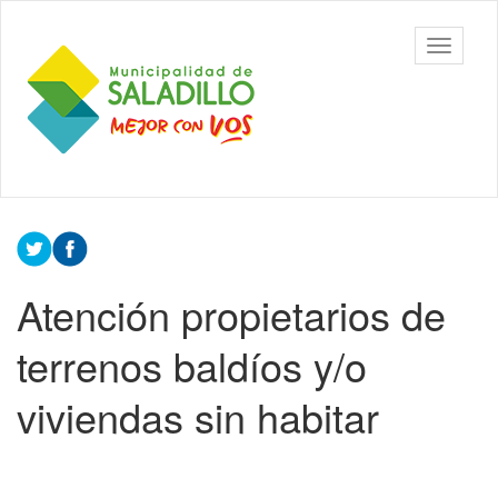
Ir
al
Municipalidad
Mostrar/
contenido
de Saladillo
barra
principal
de
navegac
Contenido
principal
Atención propietarios de
terrenos baldíos y/o
viviendas sin habitar