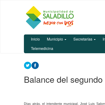
Ir
Municipalidad
al
de Saladillo
contenido
principal
Inicio
Municipio
Secretarías
I
Telemedicina
Contenido
principal
Balance del segundo 
Días atrás, el intendente municipal, José Luis Salo