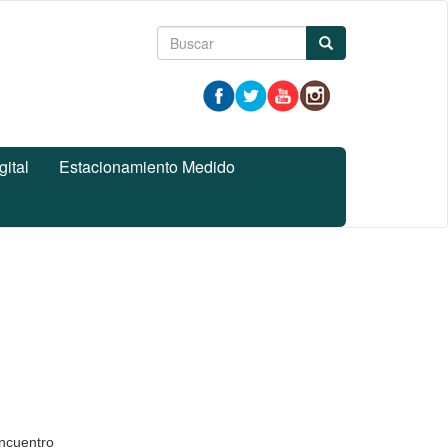
Formulario
Buscar
de
búsqueda
gital
Estacionamiento Medido
ncuentro