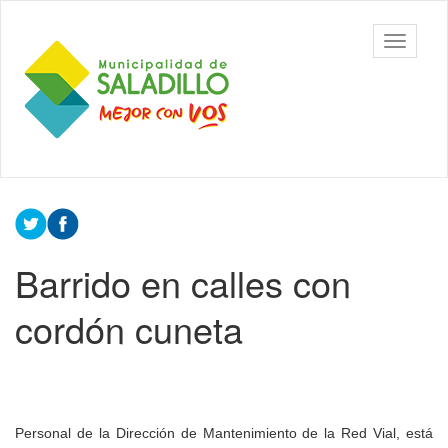
Ir
al
Municipalidad
Mostrar/
contenido
de Saladillo
barra
principal
de
navegac
Contenido
principal
Barrido en calles con
cordón cuneta
Personal de la Dirección de Mantenimiento de la Red Vial, está