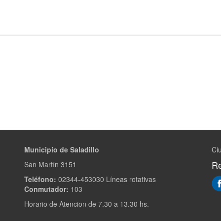
Municipio de Saladillo
Ciu
Re
San Martín 3151
Teléfono:
02344-453030 Líneas rotativas
Conmutador:
103
Horario de Atencion de 7.30 a 13.30 hs.