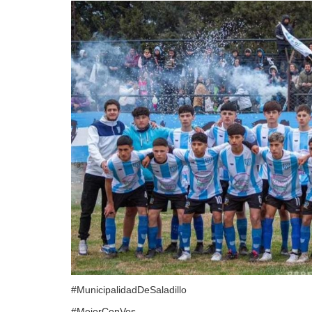
#MunicipalidadDeSaladillo
#MejorConVos