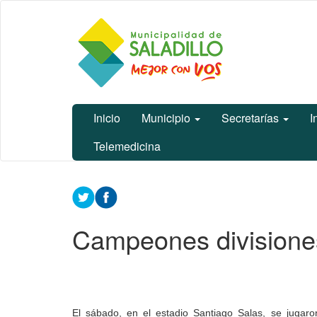
Ir
Municipalidad
al
de Saladillo
contenido
principal
Inicio
Municipio
Secretarías
I
Telemedicina
Contenido
principal
Campeones divisiones
El sábado, en el estadio Santiago Salas, se jugaron 