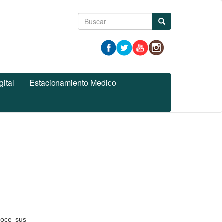
Formulario
Buscar
de
búsqueda
gital
Estacionamiento Medido
onoce sus