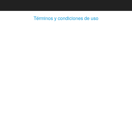
(Abre
Términos y condiciones de uso
en
ventana
nueva)