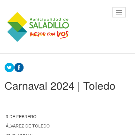
Ir
al
Municipalidad
Mostrar/
contenido
de Saladillo
barra
principal
de
navegac
Contenido
principal
Carnaval 2024 | Toledo
3 DE FEBRERO
ÁLVAREZ DE TOLEDO