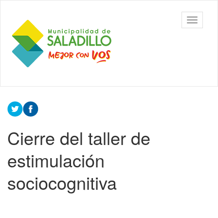
Ir
al
Municipalidad
Mostrar/
contenido
de Saladillo
barra
principal
de
navegac
Contenido
principal
Cierre del taller de
estimulación
sociocognitiva