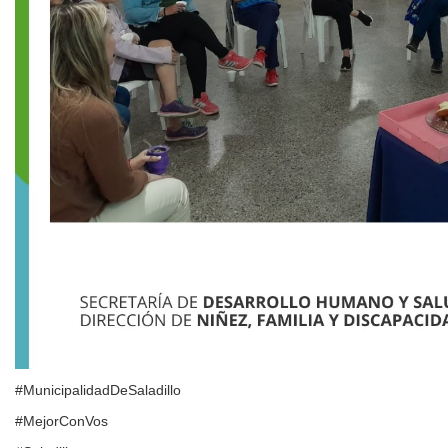
#MunicipalidadDeSaladillo
#MejorConVos