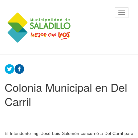
Ir
al
Municipalidad
Mostrar/
contenido
de Saladillo
barra
principal
de
navegac
Contenido
principal
Colonia Municipal en Del
Carril
El Intendente Ing. José Luis Salomón concurrió a Del Carril para