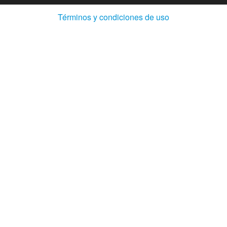
(Abre
Términos y condiciones de uso
en
ventana
nueva)