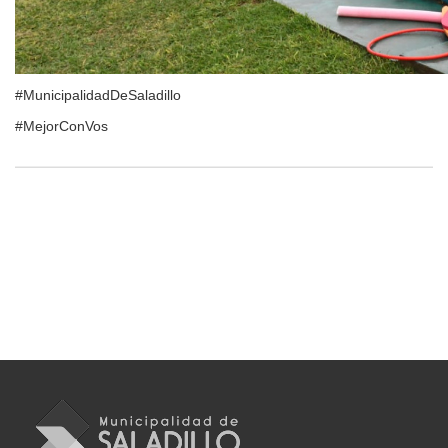
#MunicipalidadDeSaladillo
#MejorConVos