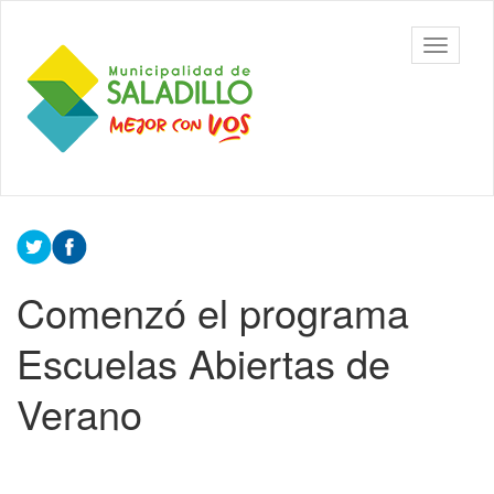
Ir
al
Municipalidad
Mostrar/
contenido
de Saladillo
barra
principal
de
navegac
Contenido
principal
Comenzó el programa
Escuelas Abiertas de
Verano