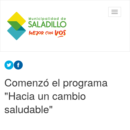
Ir
al
Municipalidad
Mostrar/
contenido
de Saladillo
barra
principal
de
navegac
Contenido
principal
Comenzó el programa
"Hacia un cambio
saludable"