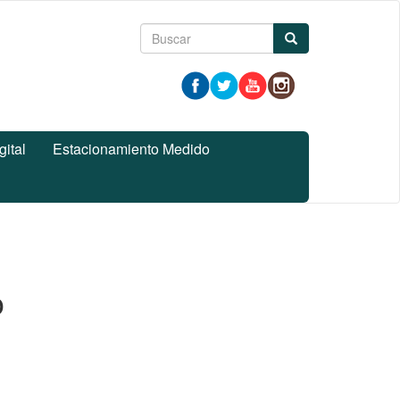
Formulario
Buscar
de
búsqueda
gital
Estacionamiento Medido
o