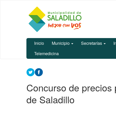
Ir
Municipalidad
al
de Saladillo
contenido
principal
Inicio
Municipio
Secretarías
I
Telemedicina
Contenido
principal
Concurso de precios 
de Saladillo