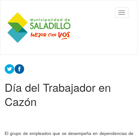
Ir
al
Municipalidad
Mostrar/
contenido
de Saladillo
barra
principal
de
navegac
Contenido
principal
Día del Trabajador en
Cazón
El grupo de empleados que se desempeña en dependencias de