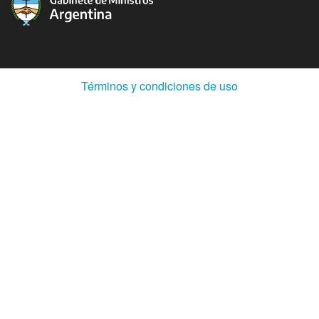
(Abre
Términos y condiciones de uso
en
ventana
nueva)