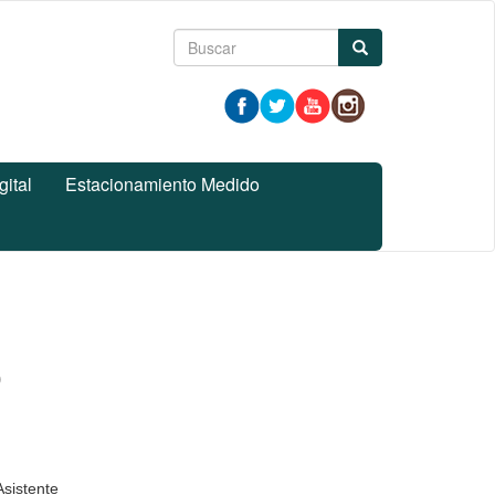
Formulario
Buscar
de
búsqueda
gital
Estacionamiento Medido
o
sistente