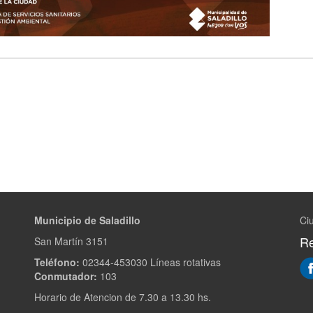
Municipio de Saladillo
Ciu
Re
San Martín 3151
Teléfono:
02344-453030 Líneas rotativas
Conmutador:
103
Horario de Atencion de 7.30 a 13.30 hs.