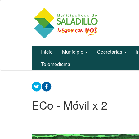
Ir
Municipalidad
al
de Saladillo
contenido
principal
Inicio
Municipio
Secretarías
I
Telemedicina
Contenido
principal
ECo - Móvil x 2