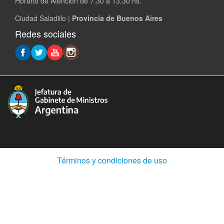
Horario de Atencion de 7.30 a 13.30 hs.
Ciudad Saladillo |
Provincia de Buenos Aires
Redes sociales
(Abre
Términos y condiciones de uso
en
ventana
nueva)