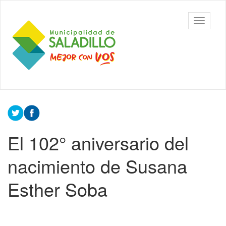
Ir
al
Municipalidad
Mostrar/
contenido
de Saladillo
barra
principal
de
navegac
Contenido
principal
El 102° aniversario del
nacimiento de Susana
Esther Soba