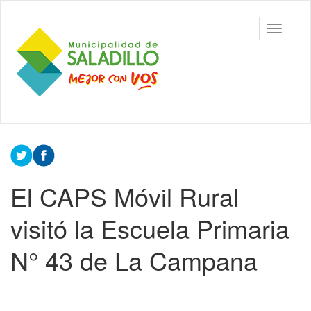
Ir
al
Municipalidad
Mostrar/
contenido
de Saladillo
barra
principal
de
navegac
Contenido
principal
El CAPS Móvil Rural
visitó la Escuela Primaria
N° 43 de La Campana