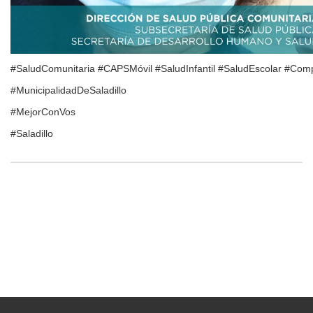
#SaludComunitaria #CAPSMóvil #SaludInfantil #SaludEscolar #Co
#MunicipalidadDeSaladillo
#MejorConVos
#Saladillo