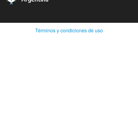
(Abre
Términos y condiciones de uso
en
ventana
nueva)