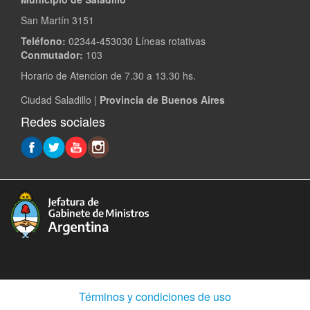
San Martín 3151
Teléfono:
02344-453030 Líneas rotativas
Conmutador:
103
Horario de Atencion de 7.30 a 13.30 hs.
Ciudad Saladillo |
Provincia de Buenos Aires
Redes sociales
(Abre
Términos y condiciones de uso