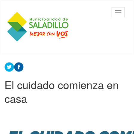
Ir
al
Municipalidad
Mostrar/
contenido
de Saladillo
barra
principal
de
navegac
Contenido
principal
El cuidado comienza en
casa