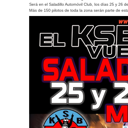
Será en el Saladillo Automóvil Club, los días 25 y 26 
Más de 150 pilotos de toda la zona serán parte de esta