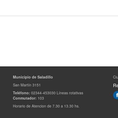
Municipio de Saladillo
Ciu
Re
San Martín 3151
Teléfono:
02344-453030 Líneas rotativas
Conmutador:
103
Horario de Atencion de 7.30 a 13.30 hs.