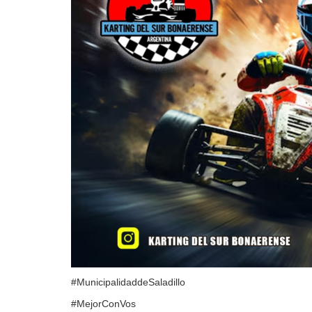
#MunicipalidaddeSaladillo
#MejorConVos