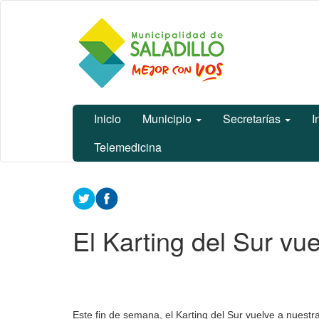
Ir
Municipalidad
al
de Saladillo
contenido
principal
Inicio
Municipio
Secretarías
I
Telemedicina
Contenido
principal
El Karting del Sur vue
Este fin de semana, el Karting del Sur vuelve a nuestr