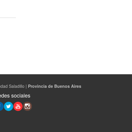
dad Saladillo |
Provincia de Buenos Aires
des sociales