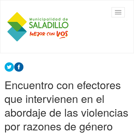
Ir
al
Municipalidad
Mostrar/
contenido
de Saladillo
barra
principal
de
navegac
Contenido
principal
Encuentro con efectores
que intervienen en el
abordaje de las violencias
por razones de género