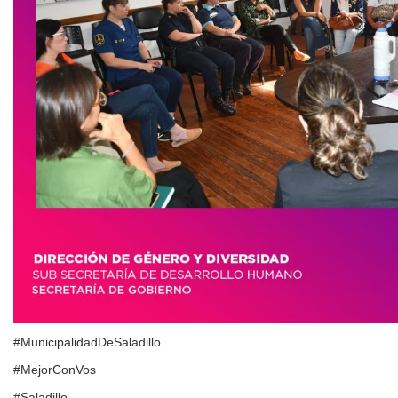
#MunicipalidadDeSaladillo
#MejorConVos
#Saladillo