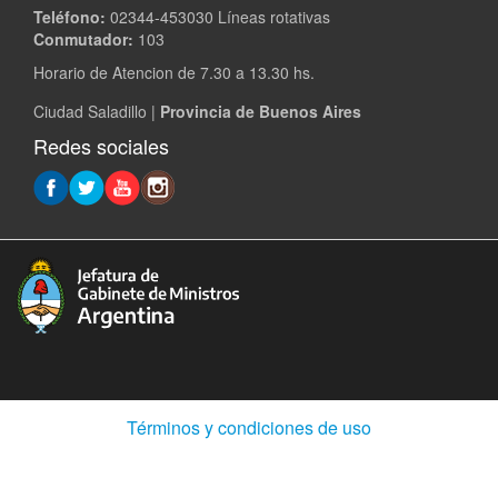
Teléfono:
02344-453030 Líneas rotativas
Conmutador:
103
Horario de Atencion de 7.30 a 13.30 hs.
Ciudad Saladillo |
Provincia de Buenos Aires
Redes sociales
(Abre
Términos y condiciones de uso
en
ventana