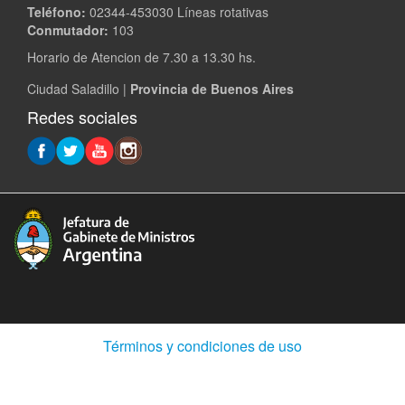
Teléfono:
02344-453030 Líneas rotativas
Conmutador:
103
Horario de Atencion de 7.30 a 13.30 hs.
Ciudad Saladillo |
Provincia de Buenos Aires
Redes sociales
(Abre
Términos y condiciones de uso
en
ventana
nueva)