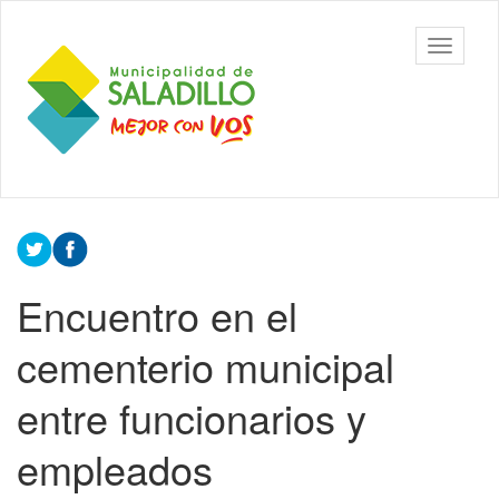
Ir
al
Municipalidad
Mostrar/
contenido
de Saladillo
barra
principal
de
navegac
Contenido
principal
Encuentro en el
cementerio municipal
entre funcionarios y
empleados