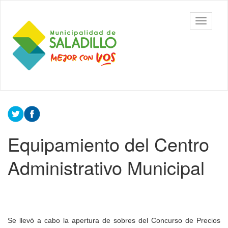
Ir
al
Municipalidad
Mostrar/
contenido
de Saladillo
barra
principal
de
navegac
Contenido
principal
Equipamiento del Centro
Administrativo Municipal
Se llevó a cabo la apertura de sobres del Concurso de Precios