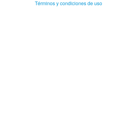
(Abre
Términos y condiciones de uso
en
ventana
nueva)