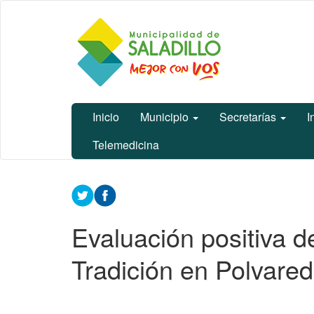
Ir
Municipalidad
al
de Saladillo
contenido
principal
Inicio
Municipio
Secretarías
I
Telemedicina
Contenido
principal
Evaluación positiva d
Tradición en Polvare