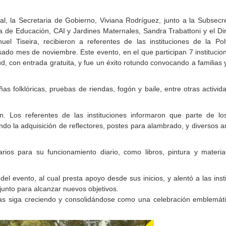
l, la Secretaria de Gobierno, Viviana Rodríguez, junto a la Subsecr
ora de Educación, CAI y Jardines Maternales, Sandra Trabattoni y el Di
el Tiseira, recibieron a referentes de las instituciones de la Pol
sado mes de noviembre. Este evento, en el que participan 7 institucio
, con entrada gratuita, y fue un éxito rotundo convocando a familias y
peñas folklóricas, pruebas de riendas, fogón y baile, entre otras activi
n. Los referentes de las instituciones informaron que parte de lo
ndo la adquisición de reflectores, postes para alambrado, y diversos a
rios para su funcionamiento diario, como libros, pintura y materia
del evento, al cual presta apoyo desde sus inicios, y alentó a las inst
junto para alcanzar nuevos objetivos.
das siga creciendo y consolidándose como una celebración emblemáti