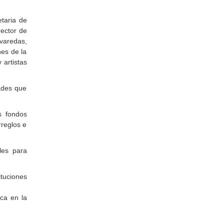
etaria de
rector de
varedas,
nes de la
 artistas
dades que
s fondos
rreglos e
les para
ituciones
ca en la