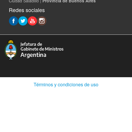
Ciudad Saladillo |
Provincia de Buenos Aires
Redes sociales
(Abre
Términos y condiciones de uso
en
ventana
nueva)