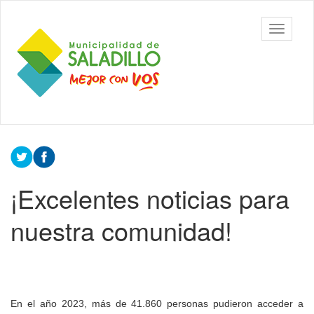
Ir
al
Municipalidad
Mostrar/
contenido
de Saladillo
barra
principal
de
navegac
Contenido
principal
¡Excelentes noticias para
nuestra comunidad!
En el año 2023, más de 41.860 personas pudieron acceder a