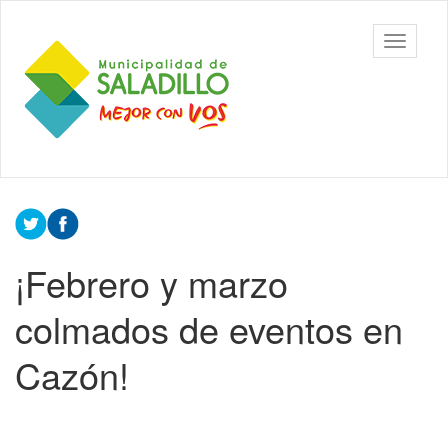
Ir
al
Municipalidad
Mostrar/
contenido
de Saladillo
barra
principal
de
navegac
Contenido
principal
¡Febrero y marzo
colmados de eventos en
Cazón!