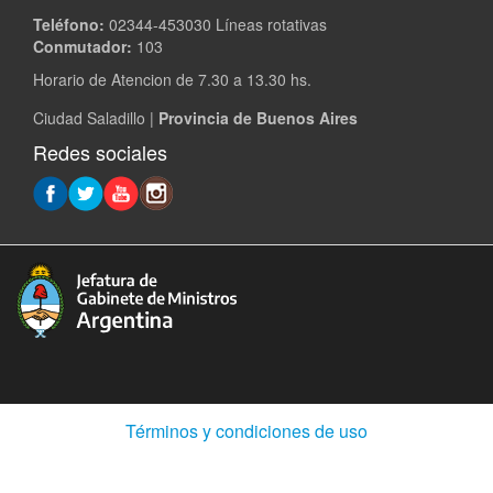
Teléfono:
02344-453030 Líneas rotativas
Conmutador:
103
Horario de Atencion de 7.30 a 13.30 hs.
Ciudad Saladillo |
Provincia de Buenos Aires
Redes sociales
(Abre
Términos y condiciones de uso
en
ventana