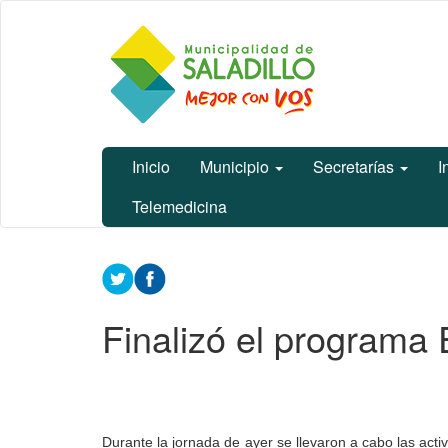
Ir
Municipalidad
al
de Saladillo
contenido
principal
Inicio
Municipio
Secretarías
I
Telemedicina
Contenido
principal
Finalizó el programa
Durante la jornada de ayer se llevaron a cabo las acti