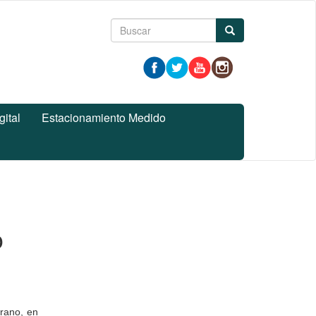
Formulario
Buscar
de
búsqueda
gital
Estacionamiento Medido
o
erano, en