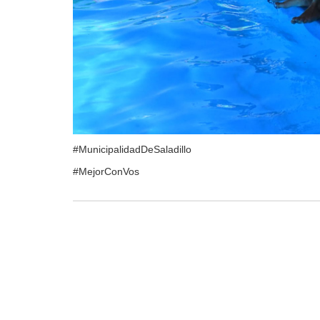
#MunicipalidadDeSaladillo
#MejorConVos