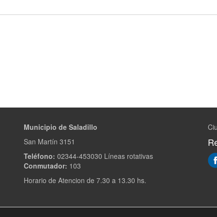
Municipio de Saladillo
Ciu
Re
San Martín 3151
Teléfono:
02344-453030 Líneas rotativas
Conmutador:
103
Horario de Atencion de 7.30 a 13.30 hs.