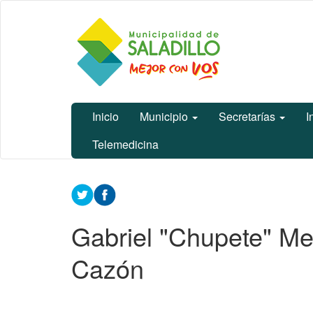
Ir
Municipalidad
al
de Saladillo
contenido
principal
Inicio
Municipio
Secretarías
I
Telemedicina
Contenido
principal
Gabriel "Chupete" Men
Cazón