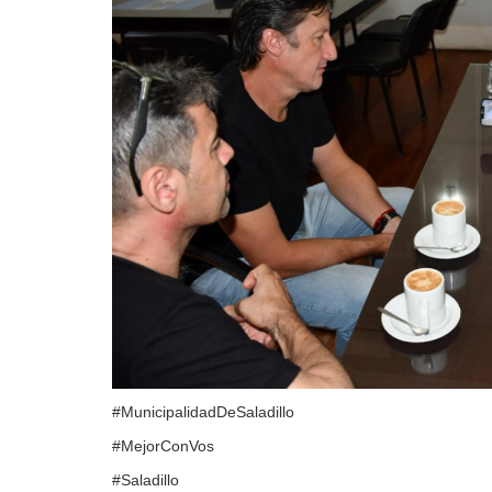
#MunicipalidadDeSaladillo
#MejorConVos
#Saladillo