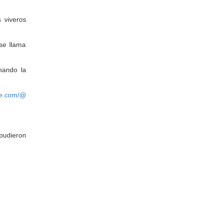
 viveros
se llama
hando la
be.com/@
 pudieron