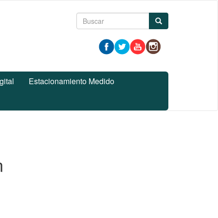
Formulario
Buscar
de
búsqueda
gital
Estacionamiento Medido
n