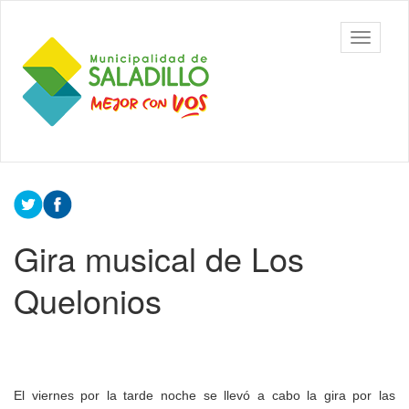
Ir
al
Municipalidad
Mostrar/
contenido
de Saladillo
barra
principal
de
navegac
Contenido
principal
Gira musical de Los
Quelonios
El viernes por la tarde noche se llevó a cabo la gira por las