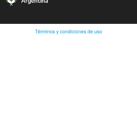
(Abre
Términos y condiciones de uso
en
ventana
nueva)