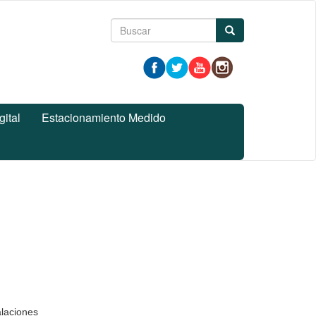
Formulario
Buscar
de
búsqueda
gital
Estacionamiento Medido
alaciones