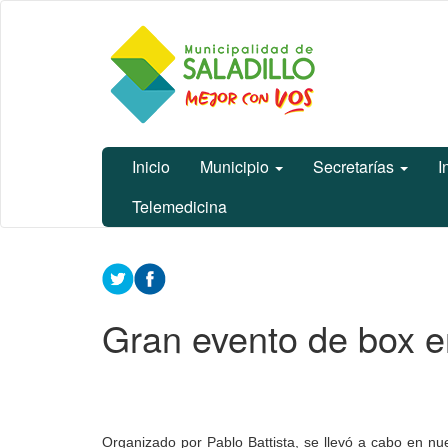
Ir
Municipalidad
al
de Saladillo
contenido
principal
Inicio
Municipio
Secretarías
I
Telemedicina
Contenido
principal
Gran evento de box en
Organizado por Pablo Battista, se llevó a cabo en nu