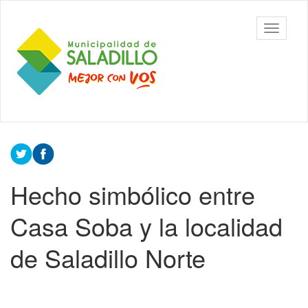
Ir
al
Municipalidad
Mostrar/
contenido
de Saladillo
barra
principal
de
navegac
Contenido
principal
Hecho simbólico entre
Casa Soba y la localidad
de Saladillo Norte