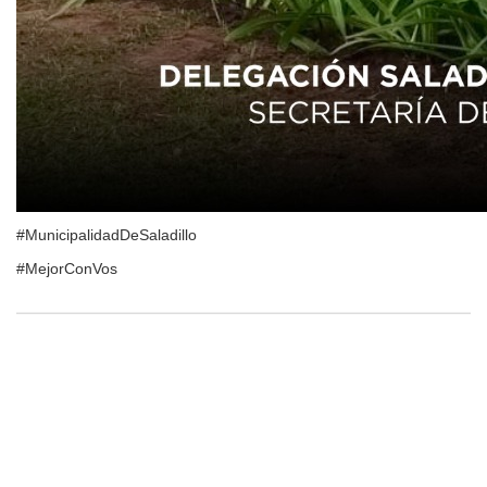
#MunicipalidadDeSaladillo
#MejorConVos