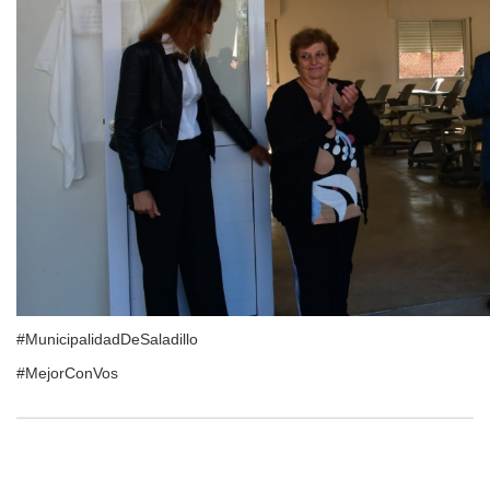
#MunicipalidadDeSaladillo
#MejorConVos