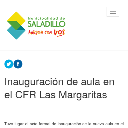
Ir
al
Municipalidad
Mostrar/
contenido
de Saladillo
barra
principal
de
navegac
Contenido
principal
Inauguración de aula en
el CFR Las Margaritas
Tuvo lugar el acto formal de inauguración de la nueva aula en el