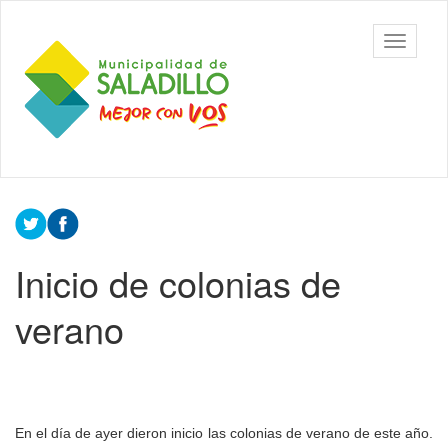
Ir
al
Municipalidad
Mostrar/
contenido
de Saladillo
barra
principal
de
navegac
Contenido
principal
Inicio de colonias de
verano
En el día de ayer dieron inicio las colonias de verano de este año.