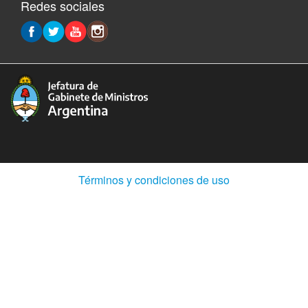
Redes sociales
(Abre
Términos y condiciones de uso
en
ventana
nueva)