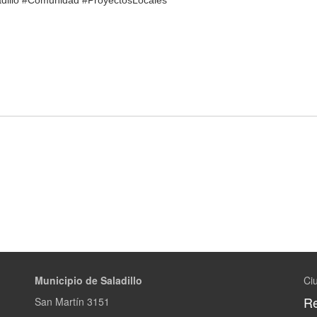
adillo #Comunidad #ProyectosLocales
Municipio de Saladillo
Ciu
Re
San Martín 3151