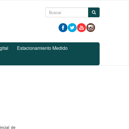
Formulario
Buscar
de
búsqueda
gital
Estacionamiento Medido
incial de