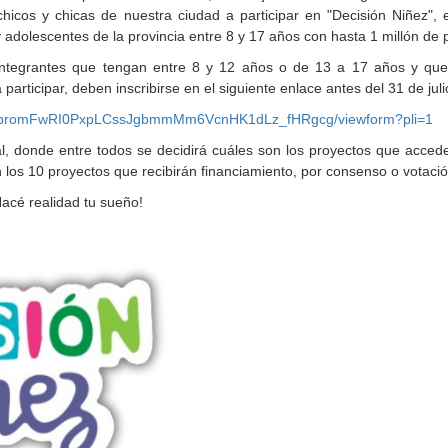
hicos y chicas de nuestra ciudad a participar en "Decisión Niñez", 
adolescentes de la provincia entre 8 y 17 años con hasta 1 millón de
integrantes que tengan entre 8 y 12 años o de 13 a 17 años y qu
rticipar, deben inscribirse en el siguiente enlace antes del 31 de juli
3bromFwRI0PxpLC
ssJgbmmMm6VcnHK1dLz_fHRgcg/
viewform?pli=1
l, donde entre todos se decidirá cuáles son los proyectos que acced
n los 10 proyectos que recibirán financiamiento, por consenso o votaci
Hacé realidad tu sueño!