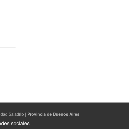
dad Saladillo |
Provincia de Buenos Aires
des sociales