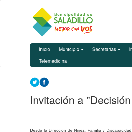
Ir
Municipalidad
al
de Saladillo
contenido
principal
Inicio
Municipio
Secretarías
I
Telemedicina
Contenido
principal
Invitación a "Decisió
Desde la Dirección de Niñez, Familia y Discapacidad 