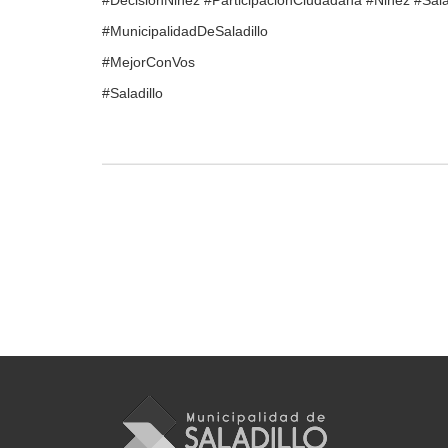
#DecisiónNiñez #ParticipaciónCiudadana #Niñez #Sal
#MunicipalidadDeSaladillo
#MejorConVos
#Saladillo