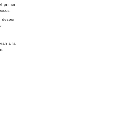
el primer
 pesos.
e deseen
o:
erán a la
ón.