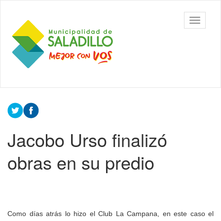
Ir
al
Municipalidad
Mostrar/
contenido
de Saladillo
barra
principal
de
navegac
Contenido
principal
Jacobo Urso finalizó
obras en su predio
Como días atrás lo hizo el Club La Campana, en este caso el