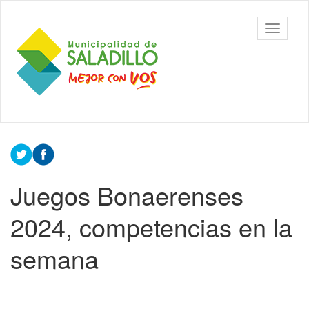
Ir
al
Municipalidad
Mostrar/
contenido
de Saladillo
barra
principal
de
navegac
Contenido
principal
Juegos Bonaerenses
2024, competencias en la
semana