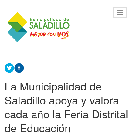
Ir
al
Municipalidad
Mostrar/
contenido
de Saladillo
barra
principal
de
navegac
Contenido
principal
La Municipalidad de
Saladillo apoya y valora
cada año la Feria Distrital
de Educación